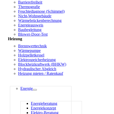
Barrierefreiheit
Thermografie
Feuchtediagnose (Schimmel)
Nicht-Wohngebäude
Wärmebrückenberechnung
Energieausweis
Baubegleitung
Blower-Door-Test
Heizung
Brennwerttechnik
Wärmepumpe
Holzpelletkessel
Elektrospeicherheizung
Blockheizkraftwerk (BHKW)
Hydraulischer Abgleich
Heizung mieten / Ratenkauf
Energie
Energieberatung
Energiekonzept
Elektro-Beratung