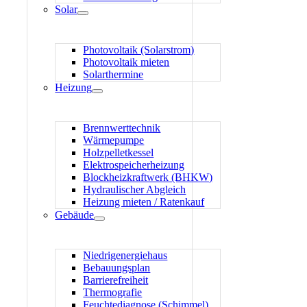
Solar
Photovoltaik (Solarstrom)
Photovoltaik mieten
Solarthermine
Heizung
Brennwerttechnik
Wärmepumpe
Holzpelletkessel
Elektrospeicherheizung
Blockheizkraftwerk (BHKW)
Hydraulischer Abgleich
Heizung mieten / Ratenkauf
Gebäude
Niedrigenergiehaus
Bebauungsplan
Barrierefreiheit
Thermografie
Feuchtediagnose (Schimmel)