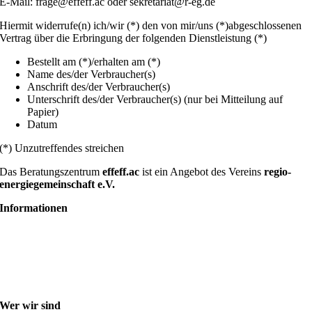
E-Mail: frage@effeff.ac oder sekretariat@r-eg.de
Hiermit widerrufe(n) ich/wir (*) den von mir/uns (*)abgeschlossenen
Vertrag über die Erbringung der folgenden Dienstleistung (*)
Bestellt am (*)/erhalten am (*)
Name des/der Verbraucher(s)
Anschrift des/der Verbraucher(s)
Unterschrift des/der Verbraucher(s) (nur bei Mitteilung auf
Papier)
Datum
(*) Unzutreffendes streichen
Das Beratungszentrum
effeff.ac
ist ein Angebot des Vereins
regio-
energiegemeinschaft e.V.
Informationen
AGB
Widerrufsbelehrung
Datenschutz
Impressum
Wegbeschreibung
Wer wir sind