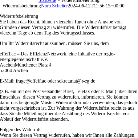
Startseite
»
Widerrufsbelehrung
Widerrufsbelehrung
Nora Scheiter
2024-06-12T11:56:15+00:00
Widerrufsbelehrung
Sie haben das Recht, binnen vierzehn Tagen ohne Angabe von
Gründen diesen Vertrag zu widerrufen. Die Widerrufsfrist beträgt
vierzehn Tage ab dem Tag des Vertragsschlusses.
Um Ihr Widerrufsrecht auszuüben, müssen Sie uns, dem
effeff.ac – Das EffizienzNetzwerk, eine Initiative der regio-
energiegemeinschaft e.V.
AachenMünchener Platz 4
52064 Aachen
E-Mail: frage@effeff.ac oder sekretariat@r-eg.de
(z.B. ein mit der Post versandter Brief, Telefax oder E-Mail) über Ihren
Entschluss, diesen Vertrag zu widerrufen, informieren. Sie können
dafür das beigefügte Muster-Widerrufsformular verwenden, das jedoch
nicht vorgeschrieben ist. Zur Wahrung der Widerrufsfrist reicht es aus,
dass Sie die Mitteilung über die Ausübung des Widerrufsrechts vor
Ablauf der Widerrufsfrist absenden.
Folgen des Widerrufs
Wenn Sie diesen Vertrag widerrufen, haben wir Ihnen alle Zahlungen,