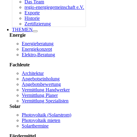
Das Team
regio-energiegemeinschaft e.V.
Exporte
Historie
Zertifizierung
THEMEN
Energie
Energieberatung
Energiekonzept
Elektro-Beratung
Fachleute
Architektur
Angebotseinholung
Angebotsbewertung
Vermittlung Handwerker
Vermittlung Planer
Vermittlung Spezialisten
Solar
Photovoltaik (Solarstrom)
Photovoltaik mieten
Solarthermine
Fördermittel