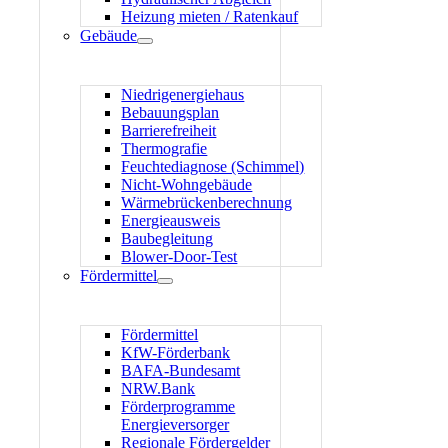
Heizung mieten / Ratenkauf
Gebäude
Niedrigenergiehaus
Bebauungsplan
Barrierefreiheit
Thermografie
Feuchtediagnose (Schimmel)
Nicht-Wohngebäude
Wärmebrückenberechnung
Energieausweis
Baubegleitung
Blower-Door-Test
Fördermittel
Fördermittel
KfW-Förderbank
BAFA-Bundesamt
NRW.Bank
Förderprogramme
Energieversorger
Regionale Fördergelder