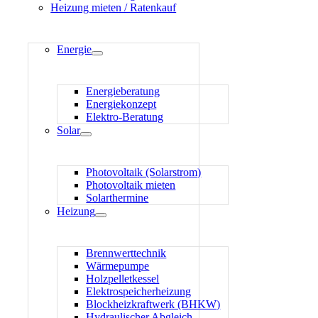
Heizung mieten / Ratenkauf
Energie
Energieberatung
Energiekonzept
Elektro-Beratung
Solar
Photovoltaik (Solarstrom)
Photovoltaik mieten
Solarthermine
Heizung
Brennwerttechnik
Wärmepumpe
Holzpelletkessel
Elektrospeicherheizung
Blockheizkraftwerk (BHKW)
Hydraulischer Abgleich