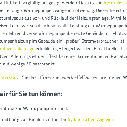
aftlichkeit sorgfältig ausgelegt werden. Dazu ist ein
hydraulisc
rteilung / Wärmepumpe zwingend notwendig. Dieser liefert u.
turniveaus aus Vor- und Rücklauf der Heizungsanlage. Mithil
eßend eine wirtschaftlich sinnvolle Leistung der Wärmepumpe
zten Jahren diverse wärmepumpenbeheizte Gebäude mit Photovo
mpenheizung im Gebäude ein „großer“ Stromverbraucher ist, 
hotovoltaikanlage
erheblich gesteigert werden. Ein aktueller 
tzen. Allerdings ist der Effekt bei einer konventionellen Radia
 auf wenige °C beschränkt.
nterstützt
Sie das Effizienznetzwerk effeff.ac bei Ihrer neue
ir für Sie tun können:
eratung zur Wärmepumpentechnik
rmittlung von Fachleuten für den
hydraulischen Abgleich