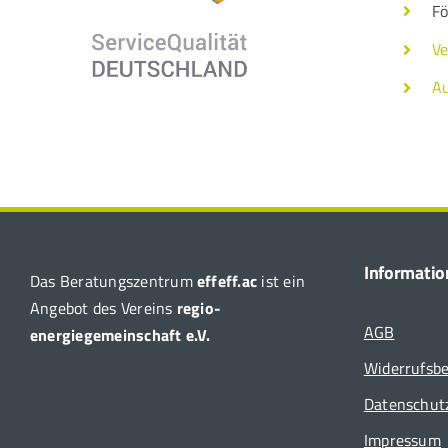
Fö
Ve
A
Informati
Das Beratungszentrum
effeff.ac
ist ein
Angebot des Vereins
regio-
AGB
energiegemeinschaft e.V.
Widerrufsb
Datenschut
Impressum