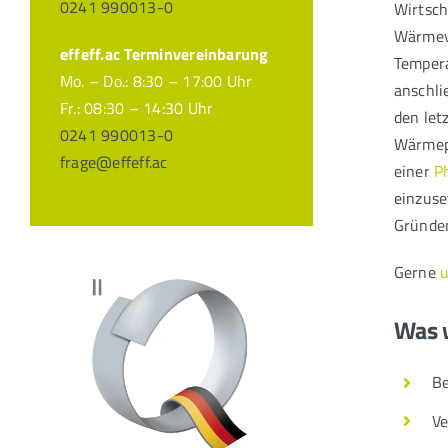
0241 990013-0
Wirtsch
Wärmeve
effeff.ac Terminvereinbarung
Tempera
Mo. – Do.: 8:30 – 17:00 Uhr
anschli
Fr.: 08:30 – 14:30 Uhr
den let
0241 990013-0
Wärmepu
frage@effeff.ac
einer
P
einzuse
Gründen
Gerne
u
Was w
B
Ve