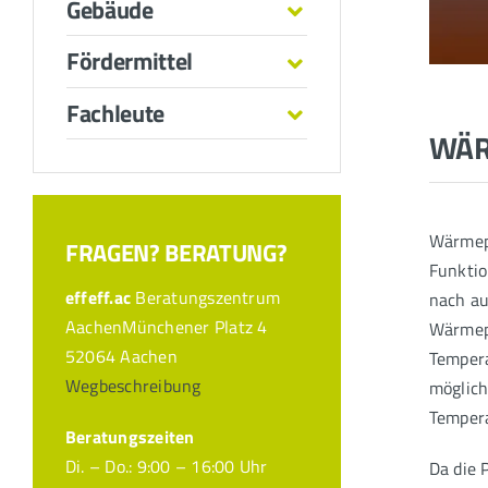
Gebäude
Fördermittel
Fachleute
WÄR
Wärmepu
FRAGEN? BERATUNG?
Funktio
effeff.ac
Beratungszentrum
nach au
AachenMünchener Platz 4
Wärmep
52064 Aachen
Tempera
Wegbeschreibung
möglich
Tempera
Beratungszeiten
Di. – Do.: 9:00 – 16:00 Uhr
Da die 